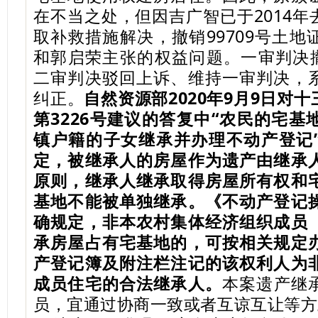
在不当之处，但因吉广智已于2014
取补救措施解决，撤销99709号土
和郭启荣主张的权益问题。一审判决撤
二审判决驳回上诉、维持一审判决，
纠正。
自然资源部2020年9月9日对
第3226号建议的答复中“农民的宅
镇户籍的子女继承并办理不动产登记
定，被继承人的房屋作为遗产由继承
原则，继承人继承取得房屋所有权和
基地不能被单独继承。《不动产登记
确规定，非本农村集体经济组织成员
承房屋占有宅基地的，可按相关规定
产登记簿及附注栏注记的该权利人为
成员住宅的合法继承人。
本案遗产继
员，宜通过协商一致或者互谅互让等方