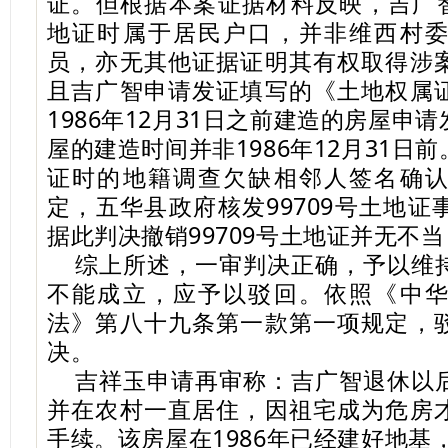
证。但根据本案证据材料反映，吉广智
地证时属于居民户口，并非维西村
员，亦无其他证据证明其有权取得涉
且吉广智申请发证填写的《土地权属
1986年12月31日之前建造的房屋申
屋的建造时间并非1986年12月31日
证时的地籍调查欠缺相邻人签名确
定，五华县政府核发99709号土地
据此判决撤销99709号土地证并无不
综上所述，一审判决正确，予以维
不能成立，应予以驳回。依照《中
法》第八十九条第一款第一项规定，
决。
吉祥玉申请再审称：吉广智退休以
并在农村一直居住，因祖宅成为危房
手续。该房屋在1986年已经建好地基，