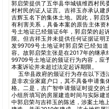
郭启荣提供了五华县华城镇维西村民
村村民的证人证言。吉祥玉亦承认建
吉辉玉名下的集体土地。因此，郭启
有利害关系，具备本案的原告主体资格
号土地证已经颁证6年，郭启荣的起
限。但吉祥玉并未提供任何证据证明
发99709号土地证时郭启荣已经知
容。故郭启荣主张是在2017年的继
99709号土地证的颁证行为内容，
本案诉讼并未超过法定起诉期限。
五华县政府的颁证行为存在以下违
是非农业家庭户口，其不具备申请集
格。二是，吉广智申请颁证时提交的
小组所填写的房屋建造时间与实际建
中郭启荣与吉祥玉的陈述，涉案土地上