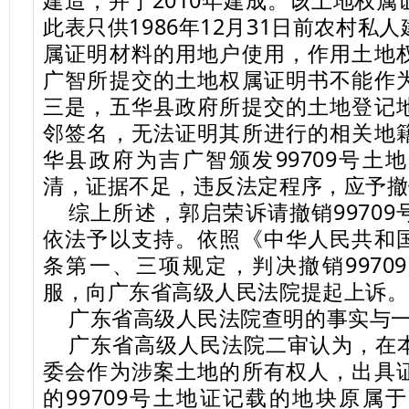
建造，并于2010年建成。该土地权
此表只供1986年12月31日前农村私
属证明材料的用地户使用，作用土地
广智所提交的土地权属证明书不能作
三是，五华县政府所提交的土地登记
邻签名，无法证明其所进行的相关地
华县政府为吉广智颁发99709号土
清，证据不足，违反法定程序，应予撤
综上所述，郭启荣诉请撤销9970
依法予以支持。依照《中华人民共和
条第一、三项规定，判决撤销9970
服，向广东省高级人民法院提起上诉。
广东省高级人民法院查明的事实与
广东省高级人民法院二审认为，在
委会作为涉案土地的所有权人，出具
的99709号土地证记载的地块原属