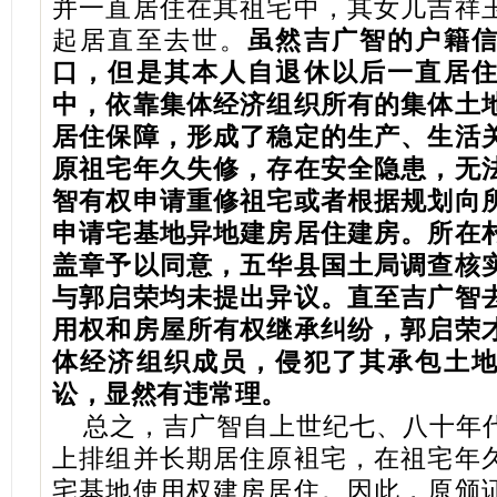
并一直居住在其祖宅中，其女儿吉祥
起居直至去世。
虽然吉广智的户籍
口，但是其本人自退休以后一直居
中，依靠集体经济组织所有的集体土
居住保障，形成了稳定的生产、生活
原祖宅年久失修，存在安全隐患，无
智有权申请重修祖宅或者根据规划向
申请宅基地异地建房居住建房。所在
盖章予以同意，五华县国土局调查核
与郭启荣均未提出异议。直至吉广智
用权和房屋所有权继承纠纷，郭启荣
体经济组织成员，侵犯了其承包土
讼，显然有违常理。
总之，吉广智自上世纪七、八十年
上排组并长期居住原袓宅，在祖宅年
宅基地使用权建房居住。因此，原颁