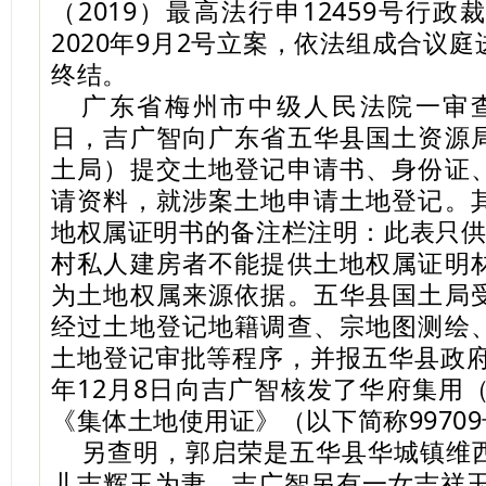
（2019）最高法行申12459号行
2020年9月2号立案，依法组成合议
终结。
广东省梅州市中级人民法院一审查明
日，吉广智向广东省五华县国土资源
土局）提交土地登记申请书、身份证
请资料，就涉案土地申请土地登记。
地权属证明书的备注栏注明：此表只供19
村私人建房者不能提供土地权属证明
为土地权属来源依据。五华县国土局
经过土地登记地籍调查、宗地图测绘
土地登记审批等程序，并报五华县政府
年12月8日向吉广智核发了华府集用（20
《集体土地使用证》（以下简称9970
另查明，郭启荣是五华县华城镇维
儿吉辉玉为妻。吉广智另有一女吉祥玉