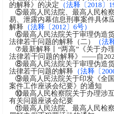
的解释》的决定
（法释〔2018〕1
⑤
最高人民法院、最高人民检
易、泄露内幕信息刑事案件具体
解释
（
法释〔2012〕6号
）
⑥
最高人民法院关于审理伪造
法律若干问题的解释（二）
（
法释
⑦
最新解释丨“两高”《关于办
法律若干问题的解释》——自202
⑧
最高人民法院关于审理伪造
法律若干问题的解释
（
法释〔200
⑨
最高人民法院关于印发《全
案件工作座谈会纪要》的通知
⑩
最高人民检察院关于办理涉
有关问题座谈会纪要
⑪
最高人民法院、最高人民检