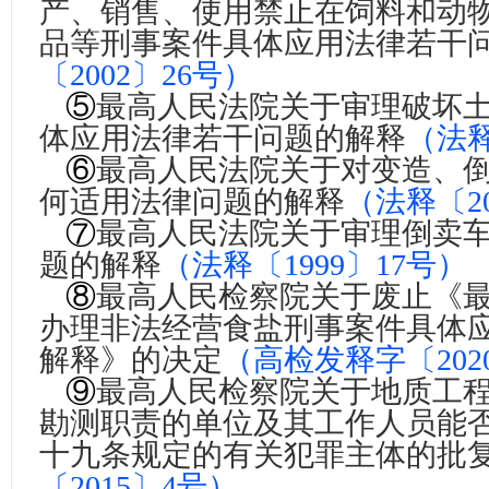
产、销售、使用禁止在饲料和动
品等刑事案件具体应用法律若干
〔2002〕26号
）
⑤
最高人民法院关于审理破坏
体应用法律若干问题的解释
（
法释
⑥
最高人民法院关于对变造、
何适用法律问题的解释
（法释〔20
⑦
最高人民法院关于审理倒卖
题的解释
（
法释〔1999〕17号
）
⑧
最高人民检察院关于废止《
办理非法经营食盐刑事案件具体
解释》的决定
（
高检发释字〔202
⑨
最高人民检察院关于地质工
勘测职责的单位及其工作人员能
十九条规定的有关犯罪主体的批
〔2015〕4号
）