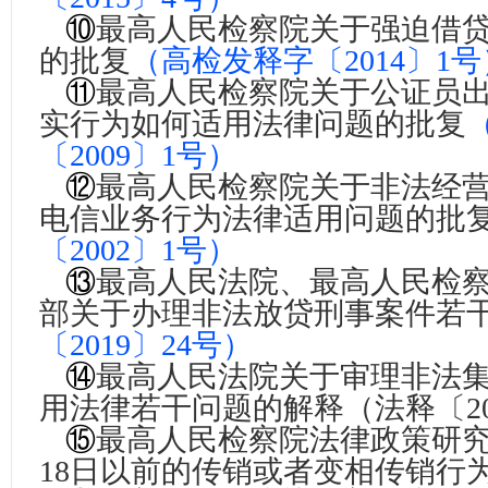
⑩
最高人民检察院关于强迫借
的批复
（
高检发释字〔2014〕1号
⑪
最高人民检察院关于公证员
实行为如何适用法律问题的批复
〔2009〕1号
）
⑫
最高人民检察院关于非法经
电信业务行为法律适用问题的批
〔2002〕1号
）
⑬
最高人民法院、最高人民检
部关于办理非法放贷刑事案件若
〔2019〕24号）
⑭
最高人民法院关于审理非法
用法律若干问题的解释
（法释〔2
⑮
最高人民检察院法律政策研究室
18日以前的传销或者变相传销行