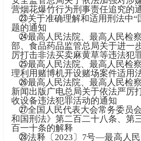
安全监管总局关于依法加强对涉
营烟花爆竹行为刑事责任追究的
㉓
关于准确理解和适用刑法中“
题的通知
㉔
最高人民法院、最高人民检
部、食品药品监管总局关于进一
厉打击非法买卖麻黄草等违法犯
㉕
最高人民法院、最高人民检
理利用赌博机开设赌场案件适用
㉖
最高人民法院、最高人民检
新闻出版广电总局关于依法严厉
收设备违法犯罪活动的通知
㉗
全国人民代表大会常务委员
和国刑法》第二百二十八条、第
百一十条的解释
㉘
法释〔2023〕7号—最高人