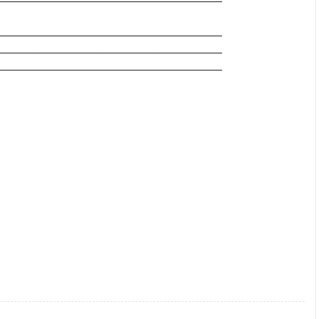
_______________________________________
_______________________________________
_______________________________________