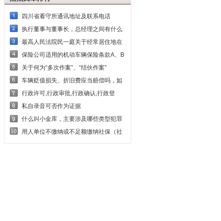
四川省看守所通讯地址及联系电话
执行董事与董事长，总经理之间有什么
最高人民法院民一庭关于经常居住地在
保险公司适用的机动车辆保险条款A、B
关于何为“多次作案”、“结伙作案”
车辆贬值损失、折旧费应当赔偿吗，如
行政许可,行政审批,行政确认,行政登
私自录音可否作为证据
什么叫小金库，主要涉及哪些类型犯罪
用人单位不缴纳或不足额缴纳社保（社